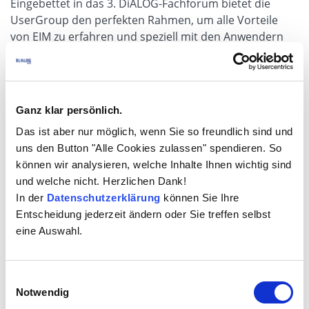
Eingebettet in das 3. DiALOG-Fachforum bietet die
UserGroup den perfekten Rahmen, um alle Vorteile
von EIM zu erfahren und speziell mit den Anwendern
auszutauschen. Dafür haben wir eine interessante
Agenda zusammengestellt. Unter dem Motto TQG
„berichtet – kommunikativ – produktiv“ haben wir für
Sie Neuigkeiten, Produkt-News aber auch Platz für
Ganz klar persönlich.
Diskussion und Potenzialerkennung vorgesehen. Sie
Das ist aber nur möglich, wenn Sie so freundlich sind und
bringen Ihre Anforderungen mit ein – TQG entwickelt
uns den Button "Alle Cookies zulassen" spendieren. So
intelligente Konzepte und Lösungen, gemeinsam
können wir analysieren, welche Inhalte Ihnen wichtig sind
gestalten wir Ihren Erfolg – dafür stehen wir Ihnen Rede
und welche nicht. Herzlichen Dank!
und Antwort! Ganz im Sinne: „EIM ist Kommunikation“.
In der
Datenschutzerklärung
können Sie Ihre
Entscheidung jederzeit ändern oder Sie treffen selbst
Tauchen Sie parallel ein, wenn neutrale Experten,
eine Auswahl.
Praxisanwender und Berater aus verschiedenen
Branchen berichten, motivieren, informieren und
diskutieren. Das breite Spektrum der Vortragsthemen
Einwilligungsauswahl
rund um Vertrags- und Aktenmanagement,
Notwendig
Compliance, Integrationspotenziale und