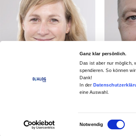
Ganz klar persönlich.
Das ist aber nur möglich, 
spendieren. So können wir 
Dank!
In der
Datenschutzerklär
eine Auswahl.
Nadja Wachter
Andreas We
Impressum
Datenschutz
Cookie Einstellunge
Einwilligungsauswahl
Notwendig
© 2026 DiALOG Club . Alle Rechte vorbehalten.