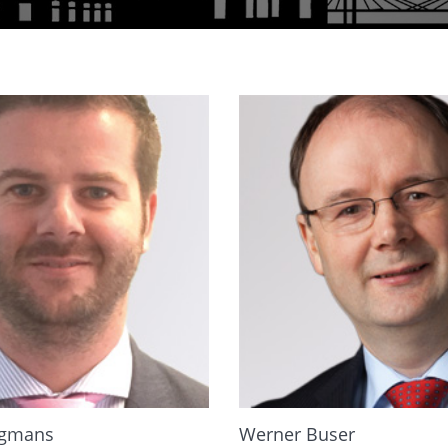
rgmans
Werner Buser