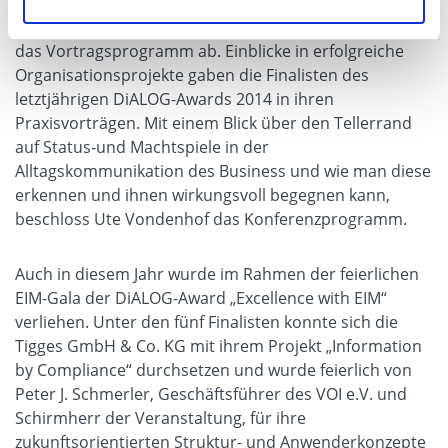
Vorträge zu Fokusthemen wie Prozess-, Stammdaten-
und Vertragsmanagement oder Industrie 4.0 rundeten
das Vortragsprogramm ab. Einblicke in erfolgreiche
Organisationsprojekte gaben die Finalisten des
letztjährigen DiALOG-Awards 2014 in ihren
Praxisvorträgen. Mit einem Blick über den Tellerrand
auf Status-und Machtspiele in der
Alltagskommunikation des Business und wie man diese
erkennen und ihnen wirkungsvoll begegnen kann,
beschloss Ute Vondenhof das Konferenzprogramm.
Auch in diesem Jahr wurde im Rahmen der feierlichen
EIM-Gala der DiALOG-Award „Excellence with EIM“
verliehen. Unter den fünf Finalisten konnte sich die
Tigges GmbH & Co. KG mit ihrem Projekt „Information
by Compliance“ durchsetzen und wurde feierlich von
Peter J. Schmerler, Geschäftsführer des VOI e.V. und
Schirmherr der Veranstaltung, für ihre
zukunftsorientierten Struktur- und Anwenderkonzepte