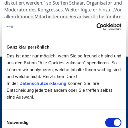
diskutiert werden,“ so Steffen Schaar, Organisator und
Moderator des Kongresses. Weiter fügte er hinzu: „Vor
allem können Mitarbeiter und Verantwortliche für ihre
individuellen Herausforderungen viele Anregungen
sammeln und Netzwerke gründen bzw. intensivieren.“
Ganz klar persönlich.
Das ist aber nur möglich, wenn Sie so freundlich sind und
uns den Button "Alle Cookies zulassen" spendieren. So
können wir analysieren, welche Inhalte Ihnen wichtig sind
Zum Auftakt beleuchtete Frank A. Dassler das Thema
und welche nicht. Herzlichen Dank!
Compliance bei der adidas AG und die Chancen und
In der
Datenschutzerklärung
können Sie Ihre
Potenziale, die durch den Aufbau eines wirksamen
Entscheidung jederzeit ändern oder Sie treffen selbst
Compliance Management Systems entstehen. Dabei
eine Auswahl.
betonte er die Bedeutung von Ethik und Integrität als
Treiber bei der erfolgreichen Verankerung von
Einwilligungsauswahl
Compliance in der Unternehmenskultur.
Notwendig