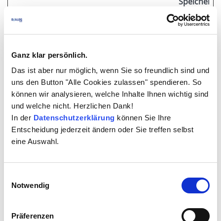
Speicherda
_pk_id#
matomo.t
Erfasst Statistiken
1 Jahr
qg.de
über Besuche des
Benutzers auf der
Website, wie z. B.
Ganz klar persönlich.
die Anzahl der
Das ist aber nur möglich, wenn Sie so freundlich sind und
Besuche,
uns den Button "Alle Cookies zulassen" spendieren. So
durchschnittliche
können wir analysieren, welche Inhalte Ihnen wichtig sind
Verweildauer auf
und welche nicht. Herzlichen Dank!
der Website und
In der
Datenschutzerklärung
können Sie Ihre
welche Seiten
Entscheidung jederzeit ändern oder Sie treffen selbst
gelesen wurden.
eine Auswahl.
_pk_ses#
matomo.t
Wird von Piwik
1 Tag
qg.de
Analytics Platform
genutzt, um
Einwilligungsauswahl
Notwendig
Seitenabrufe des
Besuchers
während der
Präferenzen