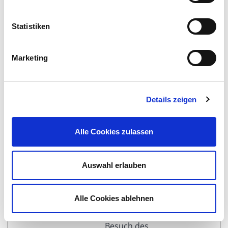
Sitzung
nachzuverfolgen.
Statistiken
COOKIE_S
www.dialo
Dieser Cookie
1 Jahr
UPPORT
g-club.de
bestimmt, ob der
Browser Cookies
Marketing
akzeptiert.
CookieCon
Cookiebot
Speichert den
1 Jahr
sent
Zustimmungsstatu
Details zeigen
s des Benutzers für
Cookies auf der
Alle Cookies zulassen
aktuellen Domäne.
GUEST_LA
www.dialo
Bestimmt die
1 Jahr
NGUAGE_I
g-club.de
bevorzugte
Auswahl erlauben
D
Sprache des
Besuchers. Ermögli
Alle Cookies ablehnen
cht der Webseite,
beim erneuten
Besuch des