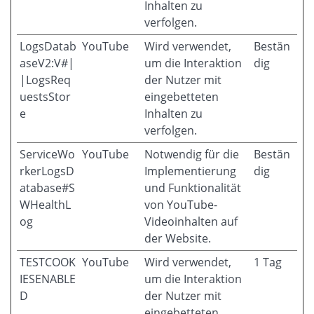
Inhalten zu
verfolgen.
LogsDatab
YouTube
Wird verwendet,
Bestän
aseV2:V#|
um die Interaktion
dig
|LogsReq
der Nutzer mit
uestsStor
eingebetteten
e
Inhalten zu
verfolgen.
ServiceWo
YouTube
Notwendig für die
Bestän
rkerLogsD
Implementierung
dig
atabase#S
und Funktionalität
WHealthL
von YouTube-
og
Videoinhalten auf
der Website.
TESTCOOK
YouTube
Wird verwendet,
1 Tag
IESENABLE
um die Interaktion
D
der Nutzer mit
eingebetteten