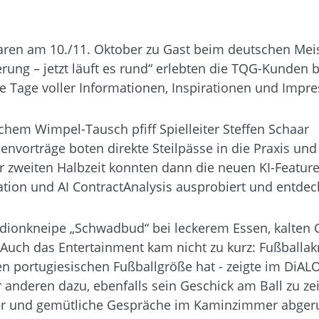
ren am 10./11. Oktober zu Gast beim deutschen Meis
rung – jetzt läuft es rund“ erlebten die TQG-Kunden 
e Tage voller Informationen, Inspirationen und Impr
m Wimpel-Tausch pfiff Spielleiter Steffen Schaar
nvorträge boten direkte Steilpässe in die Praxis und
r zweiten Halbzeit konnten dann die neuen KI-Feature
ation und AI ContractAnalysis ausprobiert und entdec
Stadionkneipe „Schwadbud“ bei leckerem Essen, kalten
uch das Entertainment kam nicht zu kurz: Fußballakr
en portugiesischen Fußballgröße hat - zeigte im DiAL
r anderen dazu, ebenfalls sein Geschick am Ball zu ze
er und gemütliche Gespräche im Kaminzimmer abger