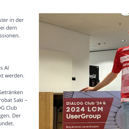
ter in der
bei dem
essionen.
s AI
kt werden.
 Getränken
obat Saki –
OG Club
igen. Der
undet.