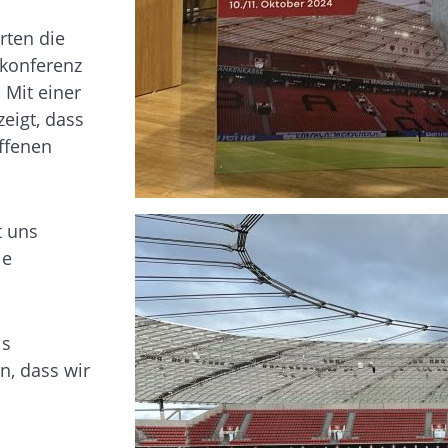
rten die
ekonferenz
 Mit einer
eigt, dass
ffenen
t uns
le
ls
n, dass wir