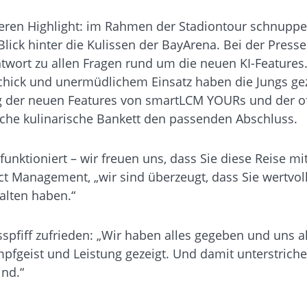
eren Highlight: im Rahmen der Stadiontour
schnuppe
lick hinter die Kulissen der BayArena. Bei der Press
wort zu allen Fragen rund um die neuen KI-Features.
hick und unermüdlichem Einsatz haben die Jungs gez
g der neuen Features von smartLCM YOURs und der o
sche kulinarische Bankett den passenden Abschluss.
funktioniert – wir freuen uns, dass Sie diese Reise mi
uct Management, „wir sind überzeugt, dass Sie wertvol
halten haben.“
sspfiff zufrieden: „Wir haben alles gegeben und uns a
fgeist und Leistung gezeigt. Und damit unterstriche
ind.“