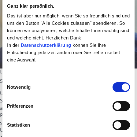
Ganz klar persönlich.
Das ist aber nur möglich, wenn Sie so freundlich sind und
uns den Button "Alle Cookies zulassen" spendieren. So
können wir analysieren, welche Inhalte Ihnen wichtig sind
und welche nicht. Herzlichen Dank!
In der
Datenschutzerklärung
können Sie Ihre
Entscheidung jederzeit ändern oder Sie treffen selbst
eine Auswahl.
Ulrich Schmidt
Senior Business Consultant, id-netsolutions GmbH
Einwilligungsauswahl
Notwendig
Ulrich Schmidt ist seit über 35 Jahren im IT-Umfeld tätig.
Seit August 2005 arbeitet er bei der id-netsolutions GmbH
Präferenzen
als Senior Business Consultant und verantwortet als
Produktmanager die hauseigene Produktreihe docufied
sowie seit 2013 das Qualitätsmanagement des
Statistiken
Unternehmens. Als erfahrener Projektleiter begleitet er