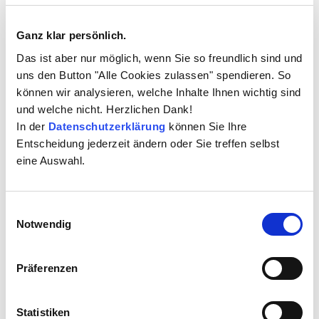
Ganz klar persönlich.
Das ist aber nur möglich, wenn Sie so freundlich sind und
uns den Button "Alle Cookies zulassen" spendieren. So
können wir analysieren, welche Inhalte Ihnen wichtig sind
und welche nicht. Herzlichen Dank!
In der
Datenschutzerklärung
können Sie Ihre
Entscheidung jederzeit ändern oder Sie treffen selbst
Anna-Katharina Horn
eine Auswahl.
Head of Legal Services & E-Discovery, reThinkLegal
GmbH
Einwilligungsauswahl
Anna-Katharina Horn ist seit 2014 Mitglied im
Notwendig
Management von reThinkLegal. Zu ihren Aufgaben
gehören die Betreuung und die Qualitätssicherung von
Präferenzen
E-Discovery-Projekten, sowie die Aus- und
Weiterbildung der Legal Project Manager von
reThinkLegal. Neben materiellrechtlicher Expertise hat
Statistiken