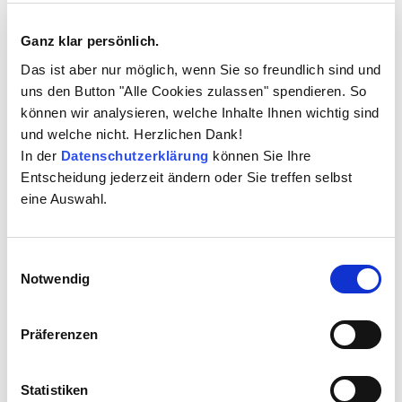
Ganz klar persönlich.
Das ist aber nur möglich, wenn Sie so freundlich sind und
uns den Button "Alle Cookies zulassen" spendieren. So
können wir analysieren, welche Inhalte Ihnen wichtig sind
und welche nicht. Herzlichen Dank!
In der
Datenschutzerklärung
können Sie Ihre
Entscheidung jederzeit ändern oder Sie treffen selbst
Jan Mario Welle
eine Auswahl.
Partner und Executive Director Operations,
reThinkLegal GmbH und Vorstand, LegalHorizon AG
Einwilligungsauswahl
Jan M. Welle ist Partner bei der reThinkLegal GmbH und
Notwendig
für die Produktentwicklung verantwortlich. Die
Schwerpunkte liegen auf den Themen automatisierte
Präferenzen
Identifikation relevanter Informationen,
Datenextraktion und Verfügbarmachung. 2016 wurde
er darüber hinaus in den Vorstand der LegalHorizon
Statistiken