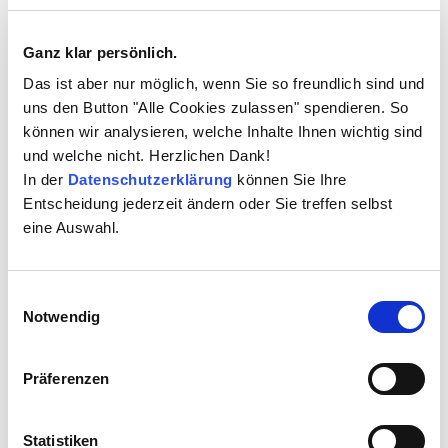
Ganz klar persönlich.
Das ist aber nur möglich, wenn Sie so freundlich sind und
uns den Button "Alle Cookies zulassen" spendieren. So
können wir analysieren, welche Inhalte Ihnen wichtig sind
und welche nicht. Herzlichen Dank!
In der
Datenschutzerklärung
können Sie Ihre
Entscheidung jederzeit ändern oder Sie treffen selbst
Karl Heinz Mosbach
eine Auswahl.
Geschäftsführer ELO Digital Office GmbH
Der studierte Diplom-Ingenieur Karl Heinz Mosbach,
Einwilligungsauswahl
Jahrgang 1960, ist Geschäftsführer der 1998
Notwendig
gegründeten ELO Digital Office GmbH in Stuttgart. Die
Firma ist aus der Louis Leitz KG hervorgegangen. Dort
Präferenzen
war Mosbach schon seit 1986 in verschiedenen
Positionen tätig. Zuerst betreute er als
stellvertretender Leiter für Organisation und
Statistiken