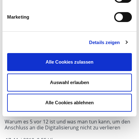
Datenverarbeitung zahlreiche IT-Projekte des
Konzerns, vor allem im SAP R/2 und R/3-Umfeld. Anfang
Marketing
1996 übernahm er den Aufbau des neuen
Geschäftsbereichs „Dokumentenmanagement und
elektronische Archivierung ELO“. Im ECM-Umfeld
veröffentlichte Mosbach zudem zahlreiche
Details zeigen
Publikationen zu den Themen Archivierung und
Geschäftsprozessoptimierung.
Alle Cookies zulassen
Auswahl erlauben
Alle Cookies ablehnen
Trend Charter
Warum es 5 vor 12 ist und was man tun kann, um den
Anschluss an die Digitalisierung nicht zu verlieren