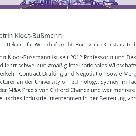
Katrin Klodt-Bußmann
nd Dekanin für Wirtschaftsrecht, Hochschule Konstanz Tec
trin Klodt-Bussmann ist seit 2012 Professorin und De
 lehrt schwerpunktmäßig Internationales Wirtschaftsr
erkehr, Contract Drafting and Negotiation sowie Merge
cturer an der University of Technology, Sydney im Fa
der M&A Praxis von Clifford Chance und war mehrere Jah
eutsches Industrieunternehmen in der Betreuung vo