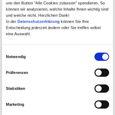
uns den Button "Alle Cookies zulassen" spendieren. So
können wir analysieren, welche Inhalte Ihnen wichtig sind
und welche nicht. Herzlichen Dank!
In der
Datenschutzerklärung
können Sie Ihre
Entscheidung jederzeit ändern oder Sie treffen selbst
eine Auswahl.
Einwilligungsauswahl
Violetta Koss
Notwendig
Senior Professional Business Consultant for
Compliance, The Quality Group GmbH
Präferenzen
Als Volljuristin arbeitet sie bei einer
Unternehmensberatung für Compliance. Dort betreute
Statistiken
sie Unternehmen aus allen Branchen zu Compliance
relevanten Themen . Parallel studierte sie
Internationales Management. Seit Februar 2019
Marketing
verstärkt sie das Team von The Quality Group und