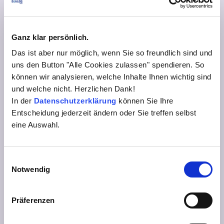
Dauer des Sponsorings: 1 Jahr
Werbe- und Präsentation auf allen DiALOG-
Award-Aussendungen und Einladungen zur
Ganz klar persönlich.
EIM-Gala (ca. 8000 Stück)
Möglichkeit als Aussteller mitzuwirken und ein
Das ist aber nur möglich, wenn Sie so freundlich sind und
Vortrags-Slot im Rahmenprogramm des
uns den Button "Alle Cookies zulassen" spendieren. So
Fachforum DiALOG für Enterprise Information
können wir analysieren, welche Inhalte Ihnen wichtig sind
Management (2 Tage)
und welche nicht. Herzlichen Dank!
Beitrag (2/1 Seiten) und Anzeige (1/2 Seite) im
In der
Datenschutzerklärung
können Sie Ihre
DiALOG Magazin (jährlich) als eBook und
Entscheidung jederzeit ändern oder Sie treffen selbst
Printmagazin Auflage ca. 8000 Stück)
eine Auswahl.
Vorstellung, Logo in der EIM-Galadinner im
Jingle, in Moderation, in Präsentation
4 VIP–Teilnehmer für EIM-Galadinner und
Einwilligungsauswahl
Notwendig
Preisverleihung
Exklusiv-Platzierung Firmenlogo auf
Homepage/Titelseite
Präferenzen
Preis/Paket: 12.000 EUR/Jahr